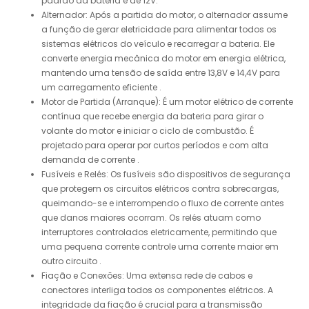
padrão da bateria é de 12V.
Alternador: Após a partida do motor, o alternador assume
a função de gerar eletricidade para alimentar todos os
sistemas elétricos do veículo e recarregar a bateria. Ele
converte energia mecânica do motor em energia elétrica,
mantendo uma tensão de saída entre 13,8V e 14,4V para
um carregamento eficiente .
Motor de Partida (Arranque): É um motor elétrico de corrente
contínua que recebe energia da bateria para girar o
volante do motor e iniciar o ciclo de combustão. É
projetado para operar por curtos períodos e com alta
demanda de corrente .
Fusíveis e Relés: Os fusíveis são dispositivos de segurança
que protegem os circuitos elétricos contra sobrecargas,
queimando-se e interrompendo o fluxo de corrente antes
que danos maiores ocorram. Os relés atuam como
interruptores controlados eletricamente, permitindo que
uma pequena corrente controle uma corrente maior em
outro circuito .
Fiação e Conexões: Uma extensa rede de cabos e
conectores interliga todos os componentes elétricos. A
integridade da fiação é crucial para a transmissão