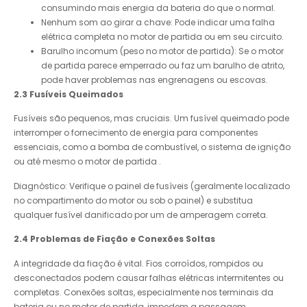
consumindo mais energia da bateria do que o normal.
Nenhum som ao girar a chave: Pode indicar uma falha
elétrica completa no motor de partida ou em seu circuito.
Barulho incomum (peso no motor de partida): Se o motor
de partida parece emperrado ou faz um barulho de atrito,
pode haver problemas nas engrenagens ou escovas.
2.3 Fusíveis Queimados
Fusíveis são pequenos, mas cruciais. Um fusível queimado pode
interromper o fornecimento de energia para componentes
essenciais, como a bomba de combustível, o sistema de ignição
ou até mesmo o motor de partida .
Diagnóstico: Verifique o painel de fusíveis (geralmente localizado
no compartimento do motor ou sob o painel) e substitua
qualquer fusível danificado por um de amperagem correta.
2.4 Problemas de Fiação e Conexões Soltas
A integridade da fiação é vital. Fios corroídos, rompidos ou
desconectados podem causar falhas elétricas intermitentes ou
completas. Conexões soltas, especialmente nos terminais da
bateria ou no motor de partida, impedem a passagem