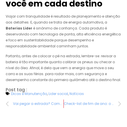
você em cada destino
Viajar com tranquilidade é resultado de planejamento e atenção
aos detalhes. E, quando se trata de energia automotiva, a
Baterias Lider
é sinônimo de confiança. Cada produto é
desenvolvido com tecnologia de ponta, alta eficiência energética
e foco em sustentabilidade porque desempenho e
responsabilidade ambiental caminham juntos.
Portanto, antes de colocar o pé na estrada, lembre-se: revisar a
bateria é tão importante quanto calibrar os pneus ou checar o
nível do óleo. Afinal, é dela que vem a energia que move o seu
carro e as suas férias. para rodar mais, com segurança e
desempenho constante do primeiro quilômetro até o destino final.
Post tag :
Dicas e Manutenção
,
Lider social
,
Notícias
Vai pegar a estrada? Comece pela bateria
Check-list de fim de ano: o que revisar no carro antes de viajar.